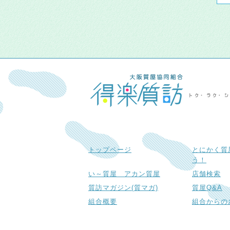
トップページ
とにかく質
う！
い～質屋 アカン質屋
店舗検索
質訪マガジン(質マガ)
質屋Q&A
組合概要
組合からの