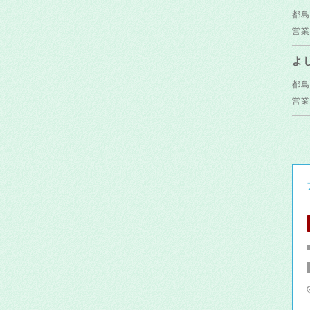
都島
営業
よ
都島
営業