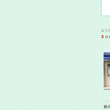
エリ
3
件
株