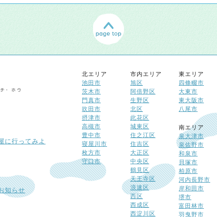
北エリア
市内エリア
東エリア
池田市
旭区
四條畷市
茨木市
阿倍野区
大東市
門真市
生野区
東大阪市
吹田市
北区
八尾市
摂津市
此花区
高槻市
城東区
南エリア
豊中市
住之江区
泉大津市
屋に行ってみよ
寝屋川市
住吉区
泉佐野市
枚方市
大正区
和泉市
守口市
中央区
貝塚市
鶴見区
柏原市
天王寺区
河内長野市
浪速区
岸和田市
お知らせ
西区
堺市
西成区
富田林市
西淀川区
羽曳野市