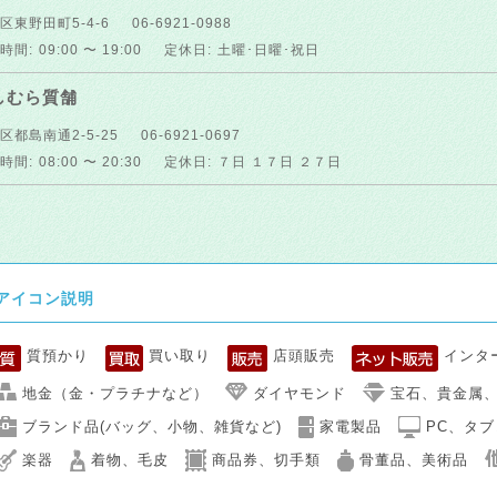
区東野田町5-4-6
06-6921-0988
時間:
09:00 〜 19:00
定休日:
土曜･日曜･祝日
しむら質舗
区都島南通2-5-25
06-6921-0697
時間:
08:00 〜 20:30
定休日:
７日 １７日 ２７日
アイコン説明
質預かり
買い取り
店頭販売
インタ
地金（金・プラチナなど）
ダイヤモンド
宝石、貴金属
ブランド品(バッグ、小物、雑貨など)
家電製品
PC、タ
楽器
着物、毛皮
商品券、切手類
骨董品、美術品