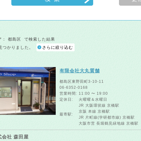
ア： 都島区
で検索した結果
見つかりました。
さらに絞り込む
有限会社大丸質舗
都島区東野田町3-10-11
06-6352-0168
営業時間:
11:00 〜 19:00
定休日:
火曜曜＆水曜日
JR 大阪環状線 京橋駅
京阪 本線
最寄駅:
JR 片町線(学研都市線) 京橋駅
大阪市営 長堀鶴見緑地線
式会社 森田屋