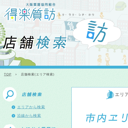
TOP
›
店舗検索(エリア検索)
エリ
エリアから検索
沿線から検索