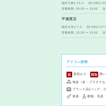
旭区千林2-15-4
06-6952-0
営業時間:
09:00 〜 19:00
定
平瀬質店
旭区今市2-7-3
06-6952-07
営業時間:
10:00 〜 19:00
定
アイコン説明
質預かり
買い
地金（金・プラチナな
ブランド品(バッグ、
楽器
着物、毛皮