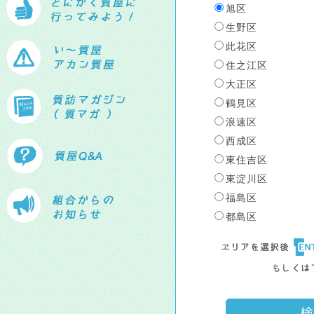
旭区
生野区
此花区
住之江区
大正区
鶴見区
浪速区
西成区
東住吉区
東淀川区
福島区
都島区