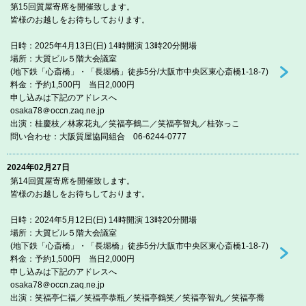
第15回質屋寄席を開催致します。
皆様のお越しをお待ちしております。
日時：2025年4月13日(日) 14時開演 13時20分開場
場所：大質ビル５階大会議室
(地下鉄「心斎橋」・「長堀橋」徒歩5分/大阪市中央区東心斎橋1-18-7)
料金：予約1,500円 当日2,000円
申し込みは下記のアドレスへ
osaka78＠occn.zaq.ne.jp
出演：桂慶枝／林家花丸／笑福亭鶴二／笑福亭智丸／桂弥っこ
問い合わせ：大阪質屋協同組合 06-6244-0777
2024年02月27日
第14回質屋寄席を開催致します。
皆様のお越しをお待ちしております。
日時：2024年5月12日(日) 14時開演 13時20分開場
場所：大質ビル５階大会議室
(地下鉄「心斎橋」・「長堀橋」徒歩5分/大阪市中央区東心斎橋1-18-7)
料金：予約1,500円 当日2,000円
申し込みは下記のアドレスへ
osaka78＠occn.zaq.ne.jp
出演：笑福亭仁福／笑福亭恭瓶／笑福亭鶴笑／笑福亭智丸／笑福亭喬