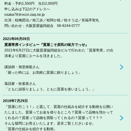
料金：予約1,500円 当日2,000円
申し込みは下記のアドレスへ
osaka78＠occn.zaq.ne.jp
出演：桂梅団治／桂三歩／桂阿か枝／桂そうば／笑福亭智丸
問い合わせ：大阪質屋協同組合 06-6244-0777
2021年09月09日
質屋寄席インタビュー『質屋こそ庶民の味方でっせ』
2021年6月27日に大阪質屋協同組合ビルで行われた「質屋寄席」の出
演者より質屋にエールを頂きました。
講談師・旭堂南龍さん
「困った時には、お気軽に質屋に頼りましょう」
落語家・桂雀喜さん
「ともに頑張りましょう。ともに質屋を使いましょう。」
2019年7月29日
『質屋に行こう！』と題して、質屋の仕組みを紹介する動画を公開い
たしました。質屋ってお金を借りるところ？質屋って品物を預かって
くれるの？質屋って品物を買取ってくれるの？質屋って？？？
そんな疑問にお答えいたします。是非ご覧くださいませ。
「質屋の仕組みを紹介する動画」