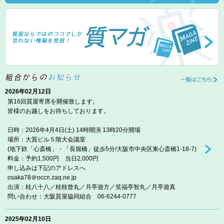
2026年02月12日
第16回質屋寄席を開催致します。
皆様のお越しをお待ちしております。
日時：2026年4月4日(土) 14時開演 13時20分開場
場所：大質ビル５階大会議室
(地下鉄「心斎橋」・「長堀橋」徒歩5分/大阪市中央区東心斎橋1-18-7)
料金：予約1,500円 当日2,000円
申し込みは下記のアドレスへ
osaka78＠occn.zaq.ne.jp
出演：桂八十八／桂枝曾丸／月亭遊方／笑福亭智丸／月亭遊真
問い合わせ：大阪質屋協同組合 06-6244-0777
2025年02月10日