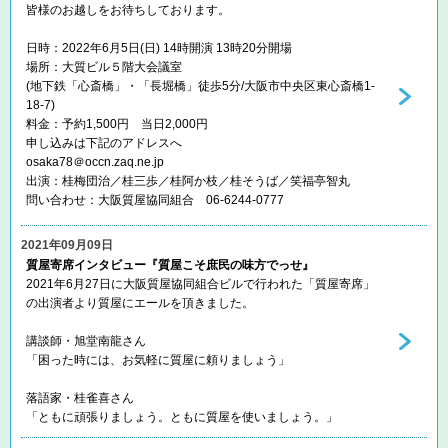
皆様のお越しをお待ちしております。
日時：2022年6月5日(日) 14時開演 13時20分開場
場所：大質ビル５階大会議室
(地下鉄「心斎橋」・「長堀橋」徒歩5分/大阪市中央区東心斎橋1-
18-7)
料金：予約1,500円 当日2,000円
申し込みは下記のアドレスへ
osaka78＠occn.zaq.ne.jp
出演：桂梅団治／桂三歩／桂阿か枝／桂そうば／笑福亭智丸
問い合わせ：大阪質屋協同組合 06-6244-0777
2021年09月09日
質屋寄席インタビュー『質屋こそ庶民の味方でっせ』
2021年6月27日に大阪質屋協同組合ビルで行われた「質屋寄席」
の出演者より質屋にエールを頂きました。
講談師・旭堂南龍さん
「困った時には、お気軽に質屋に頼りましょう」
落語家・桂雀喜さん
「ともに頑張りましょう。ともに質屋を使いましょう。」