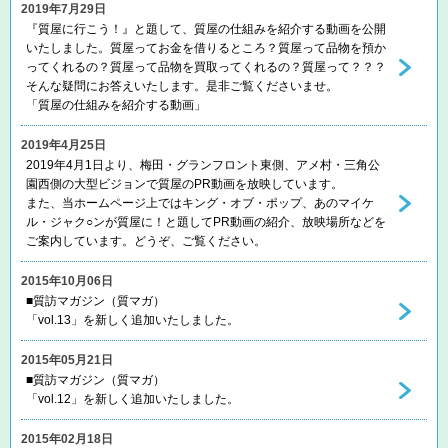
2019年7月29日
『質屋に行こう！』と題して、質屋の仕組みを紹介する動画を公開
いたしました。質屋ってお金を借りるところ？質屋って品物を預か
ってくれるの？質屋って品物を買取ってくれるの？質屋って？？？
そんな疑問にお答えいたします。是非ご覧くださいませ。
「質屋の仕組みを紹介する動画」
2019年4月25日
2019年4月1日より、梅田・グランフロント東側、アメ村・三角公
園西側の大型ビジョンで質屋のPR動画を放映しています。
また、当ホームページ上ではキング・オブ・ポップ、あのマイケ
ル・ジャク○ンが質屋に！と題してPR動画の紹介、放映場所などを
ご案内しています。どうぞ、ご覧ください。
2015年10月06日
■質訪マガジン（質マガ）
「vol.13」を新しく追加いたしました。
2015年05月21日
■質訪マガジン（質マガ）
「vol.12」を新しく追加いたしました。
2015年02月18日