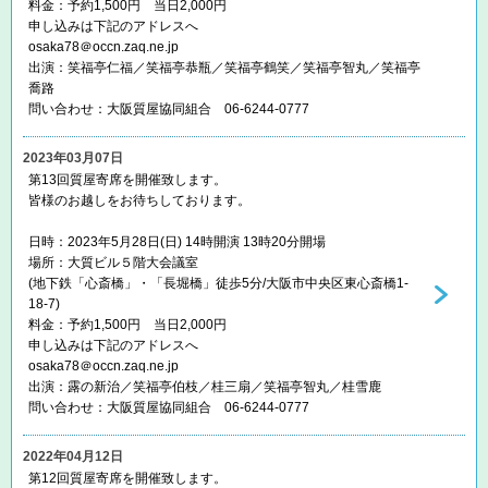
料金：予約1,500円 当日2,000円
申し込みは下記のアドレスへ
osaka78＠occn.zaq.ne.jp
出演：笑福亭仁福／笑福亭恭瓶／笑福亭鶴笑／笑福亭智丸／笑福亭
喬路
問い合わせ：大阪質屋協同組合 06-6244-0777
2023年03月07日
第13回質屋寄席を開催致します。
皆様のお越しをお待ちしております。
日時：2023年5月28日(日) 14時開演 13時20分開場
場所：大質ビル５階大会議室
(地下鉄「心斎橋」・「長堀橋」徒歩5分/大阪市中央区東心斎橋1-
18-7)
料金：予約1,500円 当日2,000円
申し込みは下記のアドレスへ
osaka78＠occn.zaq.ne.jp
出演：露の新治／笑福亭伯枝／桂三扇／笑福亭智丸／桂雪鹿
問い合わせ：大阪質屋協同組合 06-6244-0777
2022年04月12日
第12回質屋寄席を開催致します。